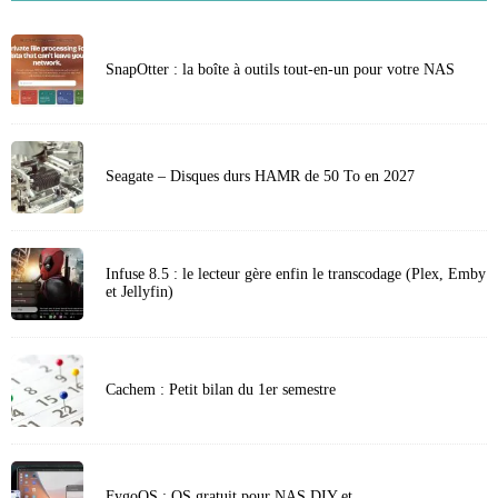
SnapOtter : la boîte à outils tout-en-un pour votre NAS
Seagate – Disques durs HAMR de 50 To en 2027
Infuse 8.5 : le lecteur gère enfin le transcodage (Plex, Emby
et Jellyfin)
Cachem : Petit bilan du 1er semestre
FygoOS : OS gratuit pour NAS DIY et…