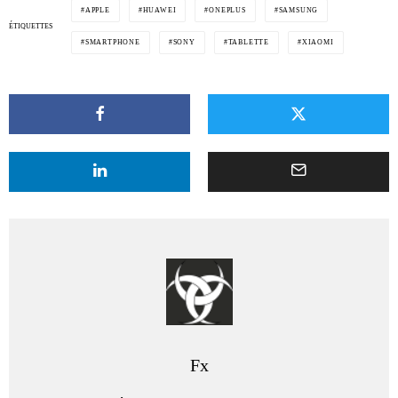
APPLE
HUAWEI
ONEPLUS
SAMSUNG
ÉTIQUETTES
SMARTPHONE
SONY
TABLETTE
XIAOMI
Fx