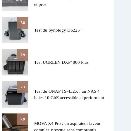
et pros
7.8
Test du Synology DS225+
7.9
Test UGREEN DXP4800 Plus
7.3
Test du QNAP TS-432X : un NAS 4
baies 10 GbE accessible et performant
7.9
MOVA X4 Pro : un aspirateur laveur
complet, presque sans compromis