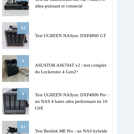
ultra-puissant et connecté
8.3
Test UGREEN NASync DXP4800 GT
8
ASUSTOR AS6704T v2 : test complet
du Lockerstor 4 Gen2+
8
Test UGREEN NASync DXP4800 Pro :
un NAS 4 baies ultra performant en 10
GbE
8.1
Test Beelink ME Pro : un NAS hybride