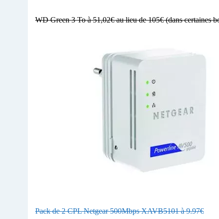
WD Green 3 To à 51,02€ au lieu de 105€ (dans certaines 
Pack de 2 CPL Netgear 500Mbps XAVB5101 à 9.97€