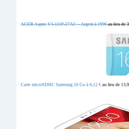
ACER Aspire V3-111P-27AC – Argent à 199€
au lieu de 
Carte microSDHC Samsung 16 Go à 6,12 €
au lieu de 13,