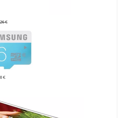
326 €
90 €