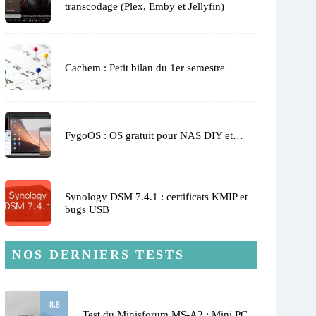
transcodage (Plex, Emby et Jellyfin)
Cachem : Petit bilan du 1er semestre
FygoOS : OS gratuit pour NAS DIY et…
Synology DSM 7.4.1 : certificats KMIP et
bugs USB
NOS DERNIERS TESTS
8.8
Test du Minisforum MS-A2 : Mini PC