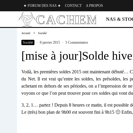
★ FORUM DES NAS ★
CONTACT
A PROPOS
NAS & ST
Accueil
Société
Société
·
8 janvier 2015
·
5 Commentaires
[mise à jour]Solde hive
Voilà, les premières soldes 2015 ont maintenant débuté… Co
du Net. Il est vrai qu’entre les soldes, les présoldes, les
achetant en dehors de ses périodes, on a l’impression de ne
voyons ce que l’on peut trouver pour ces soldes qui vont du
3, 2, 1… partez ! Depuis 8 heures ce matin, il est possible de
Le (très) bon plan de 9h00 est souvent fini à 9h15 🙁 Enfin, 