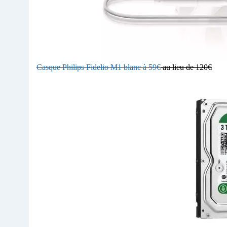
Casque Philips Fidelio M1 blanc à 59€
au lieu de 120€