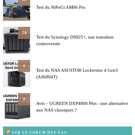
Test du NiPoGi AM06 Pro
7.8
Test du Synology DS925+, une transition
controversée
8
Test du NAS ASUSTOR Lockerstor 4 Gen3
(AS6804T)
8
Avis – UGREEN DXP4800 Plus : une alternative
aux NAS classiques ?
SUR LE FORUM DES NAS