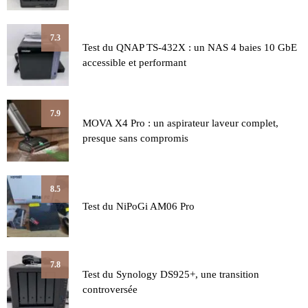
7.3
Test du QNAP TS-432X : un NAS 4 baies 10 GbE
accessible et performant
7.9
MOVA X4 Pro : un aspirateur laveur complet,
presque sans compromis
8.5
Test du NiPoGi AM06 Pro
7.8
Test du Synology DS925+, une transition
controversée