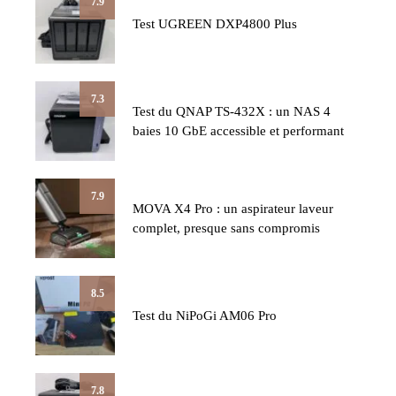
7.9
Test UGREEN DXP4800 Plus
7.3
Test du QNAP TS-432X : un NAS 4
baies 10 GbE accessible et performant
7.9
MOVA X4 Pro : un aspirateur laveur
complet, presque sans compromis
8.5
Test du NiPoGi AM06 Pro
7.8