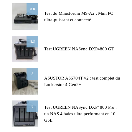
8.8
Test du Minisforum MS-A2 : Mini PC
ultra-puissant et connecté
8.3
Test UGREEN NASync DXP4800 GT
8
ASUSTOR AS6704T v2 : test complet du
Lockerstor 4 Gen2+
8
Test UGREEN NASync DXP4800 Pro :
un NAS 4 baies ultra performant en 10
GbE