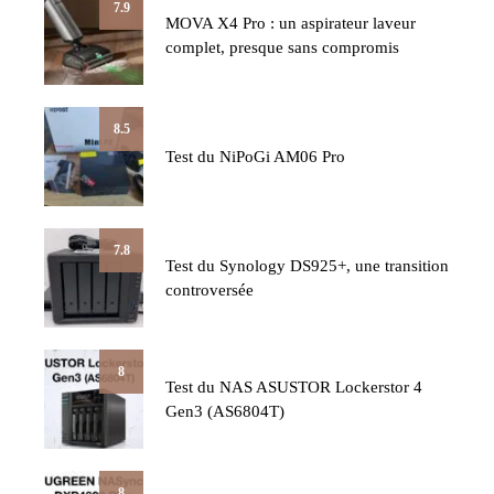
7.9
MOVA X4 Pro : un aspirateur laveur
complet, presque sans compromis
8.5
Test du NiPoGi AM06 Pro
7.8
Test du Synology DS925+, une transition
controversée
8
Test du NAS ASUSTOR Lockerstor 4
Gen3 (AS6804T)
8