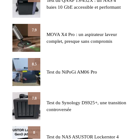
Test du QNAP TS-432X : un NAS 4
baies 10 GbE accessible et performant
7.9
MOVA X4 Pro : un aspirateur laveur
complet, presque sans compromis
8.5
Test du NiPoGi AM06 Pro
7.8
Test du Synology DS925+, une transition
controversée
8
Test du NAS ASUSTOR Lockerstor 4