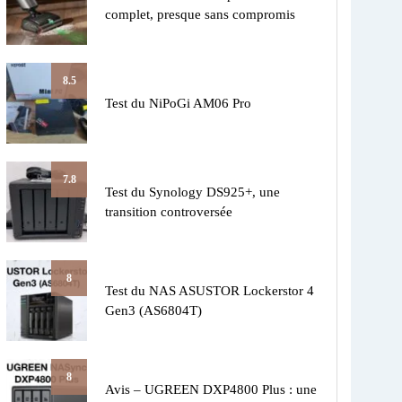
complet, presque sans compromis
8.5
Test du NiPoGi AM06 Pro
7.8
Test du Synology DS925+, une
transition controversée
8
Test du NAS ASUSTOR Lockerstor 4
Gen3 (AS6804T)
8
Avis – UGREEN DXP4800 Plus : une