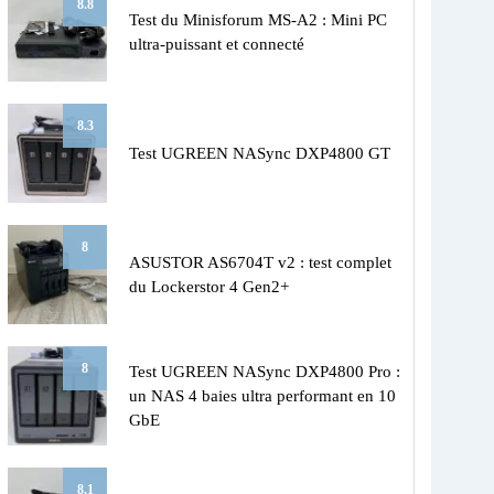
8.8
Test du Minisforum MS-A2 : Mini PC
ultra-puissant et connecté
8.3
Test UGREEN NASync DXP4800 GT
8
ASUSTOR AS6704T v2 : test complet
du Lockerstor 4 Gen2+
8
Test UGREEN NASync DXP4800 Pro :
un NAS 4 baies ultra performant en 10
GbE
8.1