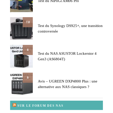
Test du NiPoGi AM06 Pro
7.8
Test du Synology DS925+, une transition
controversée
8
Test du NAS ASUSTOR Lockerstor 4
Gen3 (AS6804T)
8
Avis – UGREEN DXP4800 Plus : une
alternative aux NAS classiques ?
SUR LE FORUM DES NAS