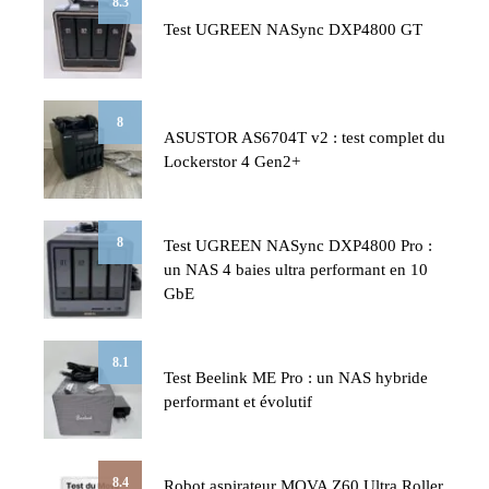
8.3
Test UGREEN NASync DXP4800 GT
8
ASUSTOR AS6704T v2 : test complet du
Lockerstor 4 Gen2+
8
Test UGREEN NASync DXP4800 Pro :
un NAS 4 baies ultra performant en 10
GbE
8.1
Test Beelink ME Pro : un NAS hybride
performant et évolutif
8.4
Robot aspirateur MOVA Z60 Ultra Roller