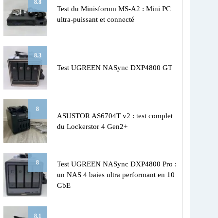
8.8
Test du Minisforum MS-A2 : Mini PC
ultra-puissant et connecté
8.3
Test UGREEN NASync DXP4800 GT
8
ASUSTOR AS6704T v2 : test complet
du Lockerstor 4 Gen2+
8
Test UGREEN NASync DXP4800 Pro :
un NAS 4 baies ultra performant en 10
GbE
8.1