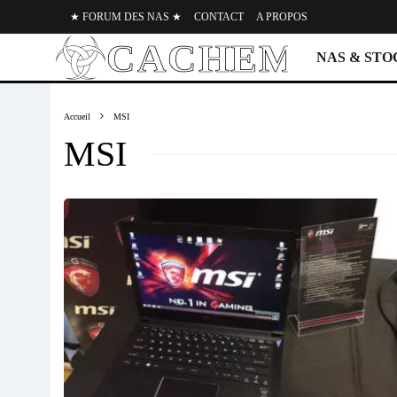
★ FORUM DES NAS ★
CONTACT
A PROPOS
NAS & ST
Accueil
MSI
MSI