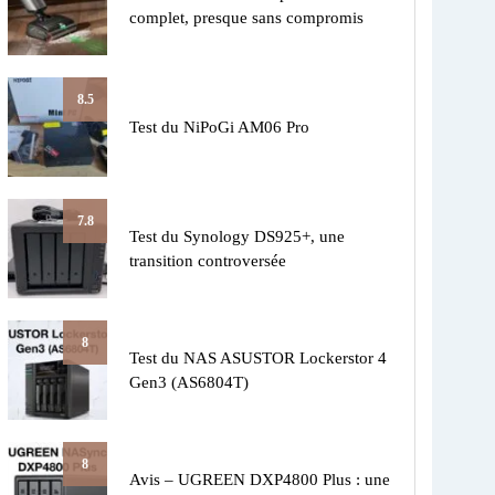
complet, presque sans compromis
8.5
Test du NiPoGi AM06 Pro
7.8
Test du Synology DS925+, une
transition controversée
8
Test du NAS ASUSTOR Lockerstor 4
Gen3 (AS6804T)
8
Avis – UGREEN DXP4800 Plus : une