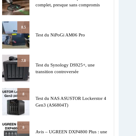
complet, presque sans compromis
8.5
Test du NiPoGi AM06 Pro
7.8
Test du Synology DS925+, une
transition controversée
8
Test du NAS ASUSTOR Lockerstor 4
Gen3 (AS6804T)
8
Avis – UGREEN DXP4800 Plus : une