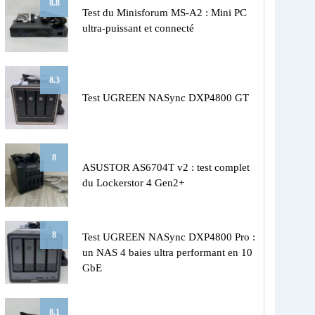
8.8
Test du Minisforum MS-A2 : Mini PC
ultra-puissant et connecté
8.3
Test UGREEN NASync DXP4800 GT
8
ASUSTOR AS6704T v2 : test complet
du Lockerstor 4 Gen2+
8
Test UGREEN NASync DXP4800 Pro :
un NAS 4 baies ultra performant en 10
GbE
8.1