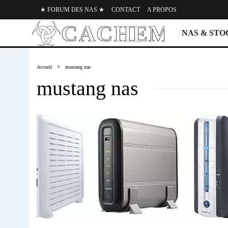
★ FORUM DES NAS ★
CONTACT
A PROPOS
NAS & ST
Accueil
mustang nas
mustang nas