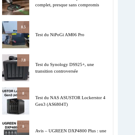
complet, presque sans compromis
8.5
Test du NiPoGi AM06 Pro
7.8
Test du Synology DS925+, une
transition controversée
8
Test du NAS ASUSTOR Lockerstor 4
Gen3 (AS6804T)
8
Avis – UGREEN DXP4800 Plus : une