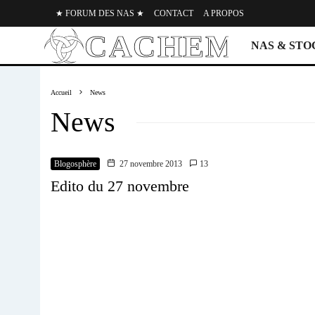
★ FORUM DES NAS ★
CONTACT
A PROPOS
NAS & ST
Accueil
News
News
Blogosphère
27 novembre 2013
13
Edito du 27 novembre