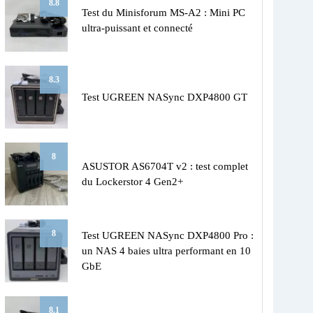
8.8
Test du Minisforum MS-A2 : Mini PC
ultra-puissant et connecté
8.3
Test UGREEN NASync DXP4800 GT
8
ASUSTOR AS6704T v2 : test complet
du Lockerstor 4 Gen2+
8
Test UGREEN NASync DXP4800 Pro :
un NAS 4 baies ultra performant en 10
GbE
8.1