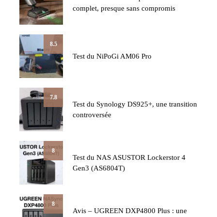
complet, presque sans compromis
8.5
Test du NiPoGi AM06 Pro
7.8
Test du Synology DS925+, une transition
controversée
8
Test du NAS ASUSTOR Lockerstor 4
Gen3 (AS6804T)
8
Avis – UGREEN DXP4800 Plus : une