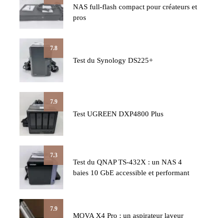
NAS full-flash compact pour créateurs et
pros
7.8
Test du Synology DS225+
7.9
Test UGREEN DXP4800 Plus
7.3
Test du QNAP TS-432X : un NAS 4
baies 10 GbE accessible et performant
7.9
MOVA X4 Pro : un aspirateur laveur