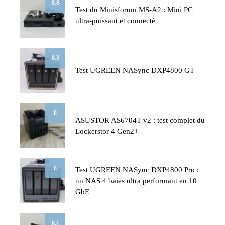
8.8
Test du Minisforum MS-A2 : Mini PC
ultra-puissant et connecté
8.3
Test UGREEN NASync DXP4800 GT
8
ASUSTOR AS6704T v2 : test complet du
Lockerstor 4 Gen2+
8
Test UGREEN NASync DXP4800 Pro :
un NAS 4 baies ultra performant en 10
GbE
8.1