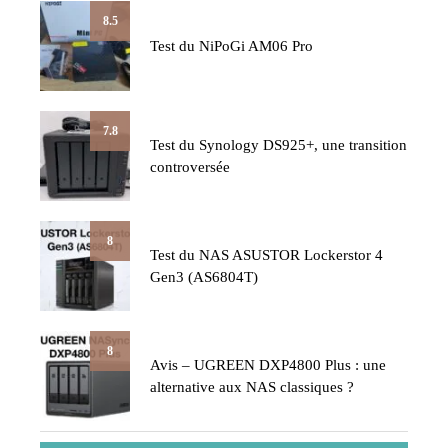
8.5
Test du NiPoGi AM06 Pro
7.8
Test du Synology DS925+, une transition
controversée
8
Test du NAS ASUSTOR Lockerstor 4
Gen3 (AS6804T)
8
Avis – UGREEN DXP4800 Plus : une
alternative aux NAS classiques ?