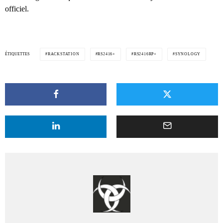
officiel.
ÉTIQUETTES
RACKSTATION
RS2416+
RS2416RP+
SYNOLOGY