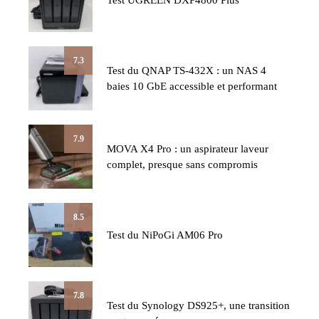
Test UGREEN DXP4800 Plus
7.3
Test du QNAP TS-432X : un NAS 4
baies 10 GbE accessible et performant
7.9
MOVA X4 Pro : un aspirateur laveur
complet, presque sans compromis
8.5
Test du NiPoGi AM06 Pro
7.8
Test du Synology DS925+, une transition