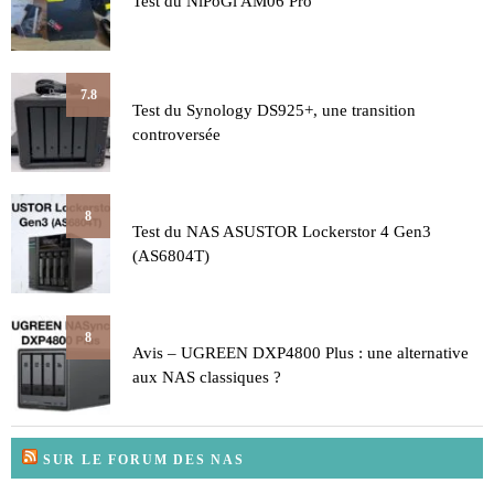
Test du NiPoGi AM06 Pro
7.8
Test du Synology DS925+, une transition
controversée
8
Test du NAS ASUSTOR Lockerstor 4 Gen3
(AS6804T)
8
Avis – UGREEN DXP4800 Plus : une alternative
aux NAS classiques ?
SUR LE FORUM DES NAS