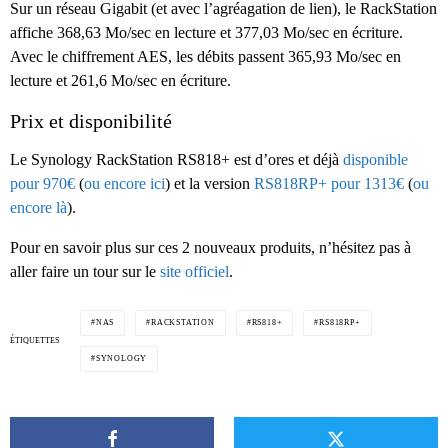
Sur un réseau Gigabit (et avec l’agréagation de lien), le RackStation
affiche 368,63 Mo/sec en lecture et 377,03 Mo/sec en écriture.
Avec le chiffrement AES, les débits passent 365,93 Mo/sec en
lecture et 261,6 Mo/sec en écriture.
Prix et disponibilité
Le
Synology RackStation RS818+ est d’ores et déjà
disponible
pour 970€
(
ou encore ici
) et la version
RS818RP+ pour 1313€
(
ou
encore là
).
Pour en savoir plus sur ces 2 nouveaux produits, n’hésitez pas à
aller faire un tour sur le
site officiel
.
NAS
RACKSTATION
RS818+
RS818RP+
ÉTIQUETTES
SYNOLOGY