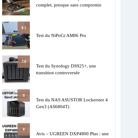
complet, presque sans compromis
8.5
Test du NiPoGi AM06 Pro
7.8
Test du Synology DS925+, une
transition controversée
8
Test du NAS ASUSTOR Lockerstor 4
Gen3 (AS6804T)
8
Avis – UGREEN DXP4800 Plus : une