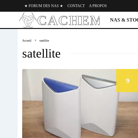
★ FORUM DES NAS ★
CONTACT
A PROPOS
NAS & ST
Accueil
satellite
satellite
9