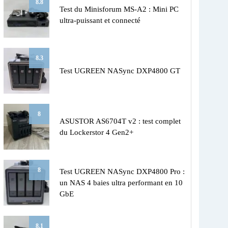
8.8
Test du Minisforum MS-A2 : Mini PC
ultra-puissant et connecté
8.3
Test UGREEN NASync DXP4800 GT
8
ASUSTOR AS6704T v2 : test complet
du Lockerstor 4 Gen2+
8
Test UGREEN NASync DXP4800 Pro :
un NAS 4 baies ultra performant en 10
GbE
8.1