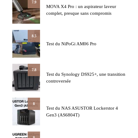
7.9
MOVA X4 Pro : un aspirateur laveur
complet, presque sans compromis
8.5
Test du NiPoGi AM06 Pro
7.8
Test du Synology DS925+, une transition
controversée
8
Test du NAS ASUSTOR Lockerstor 4
Gen3 (AS6804T)
8