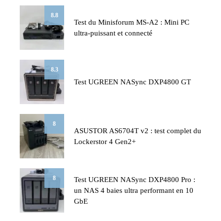
8.8
Test du Minisforum MS-A2 : Mini PC
ultra-puissant et connecté
8.3
Test UGREEN NASync DXP4800 GT
8
ASUSTOR AS6704T v2 : test complet du
Lockerstor 4 Gen2+
8
Test UGREEN NASync DXP4800 Pro :
un NAS 4 baies ultra performant en 10
GbE