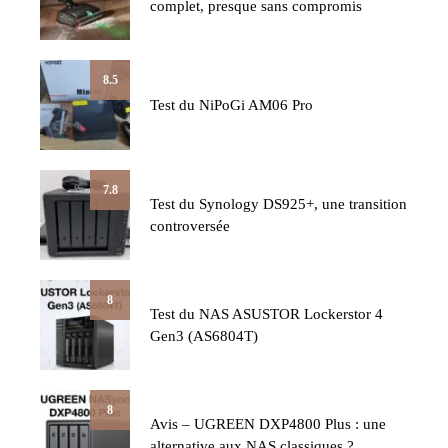
complet, presque sans compromis
8.5
Test du NiPoGi AM06 Pro
7.8
Test du Synology DS925+, une transition
controversée
8
Test du NAS ASUSTOR Lockerstor 4
Gen3 (AS6804T)
8
Avis – UGREEN DXP4800 Plus : une
alternative aux NAS classiques ?