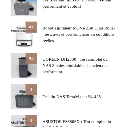
Test Beelink ME Pro : un NAS hybride
performant et évolutif
8.4
Robot aspirateur MOVA Z60 Ultra Roller
: test, avis et performances en conditions
réelles
8.6
UGREEN DH2300 : Test complet du
NAS 2 baies abordable, silencieux et
performant
8
Test du NAS TerraMaster F4-425
8
ASUSTOR FS6806X : Test complet du