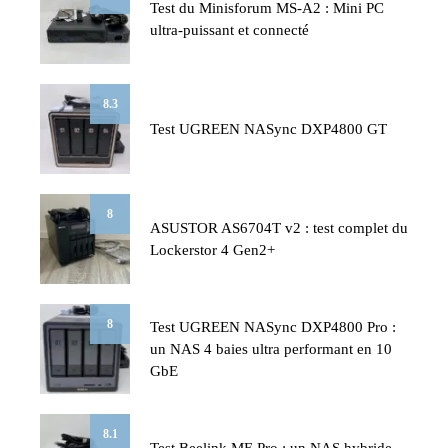
Test du Minisforum MS-A2 : Mini PC
ultra-puissant et connecté
8.3
Test UGREEN NASync DXP4800 GT
8
ASUSTOR AS6704T v2 : test complet du
Lockerstor 4 Gen2+
8
Test UGREEN NASync DXP4800 Pro :
un NAS 4 baies ultra performant en 10
GbE
8.1