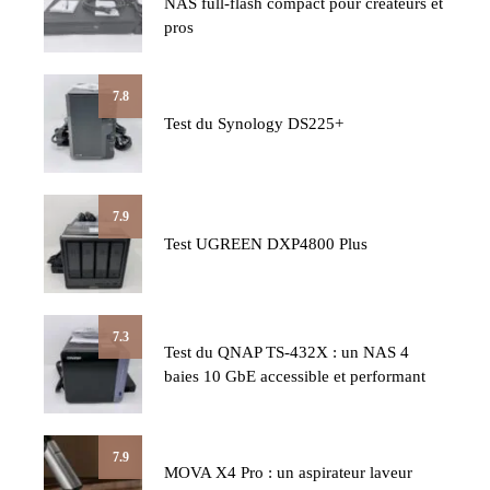
NAS full-flash compact pour créateurs et
pros
7.8
Test du Synology DS225+
7.9
Test UGREEN DXP4800 Plus
7.3
Test du QNAP TS-432X : un NAS 4
baies 10 GbE accessible et performant
7.9
MOVA X4 Pro : un aspirateur laveur