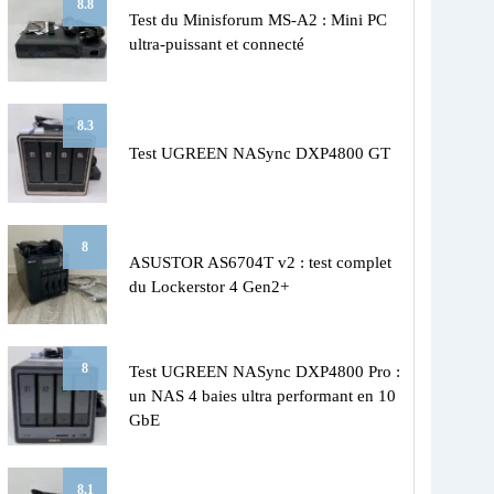
8.8
Test du Minisforum MS-A2 : Mini PC
ultra-puissant et connecté
8.3
Test UGREEN NASync DXP4800 GT
8
ASUSTOR AS6704T v2 : test complet
du Lockerstor 4 Gen2+
8
Test UGREEN NASync DXP4800 Pro :
un NAS 4 baies ultra performant en 10
GbE
8.1