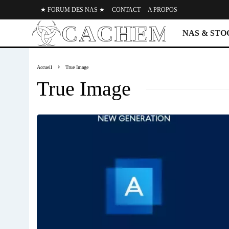
★ FORUM DES NAS ★
CONTACT
A PROPOS
NAS & ST
Accueil
True Image
True Image