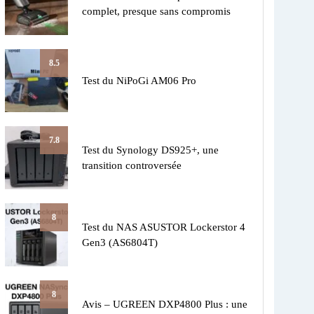
complet, presque sans compromis
8.5
Test du NiPoGi AM06 Pro
7.8
Test du Synology DS925+, une
transition controversée
8
Test du NAS ASUSTOR Lockerstor 4
Gen3 (AS6804T)
8
Avis – UGREEN DXP4800 Plus : une