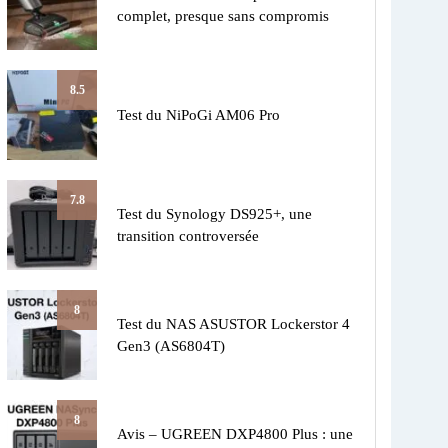
complet, presque sans compromis
8.5
Test du NiPoGi AM06 Pro
7.8
Test du Synology DS925+, une
transition controversée
8
Test du NAS ASUSTOR Lockerstor 4
Gen3 (AS6804T)
8
Avis – UGREEN DXP4800 Plus : une