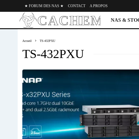
★ FORUM DES NAS ★
CONTACT
A PROPOS
NAS & ST
Accueil
TS-432PXU
TS-432PXU