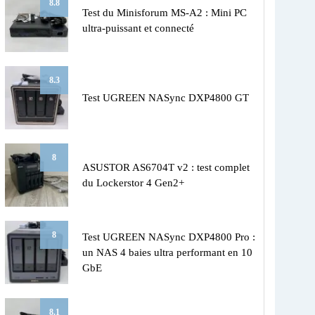
8.8
Test du Minisforum MS-A2 : Mini PC
ultra-puissant et connecté
8.3
Test UGREEN NASync DXP4800 GT
8
ASUSTOR AS6704T v2 : test complet
du Lockerstor 4 Gen2+
8
Test UGREEN NASync DXP4800 Pro :
un NAS 4 baies ultra performant en 10
GbE
8.1