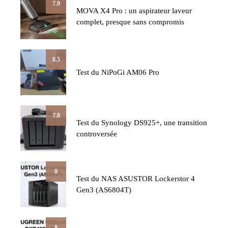
7.9
MOVA X4 Pro : un aspirateur laveur
complet, presque sans compromis
8.5
Test du NiPoGi AM06 Pro
7.8
Test du Synology DS925+, une transition
controversée
8
Test du NAS ASUSTOR Lockerstor 4
Gen3 (AS6804T)
8