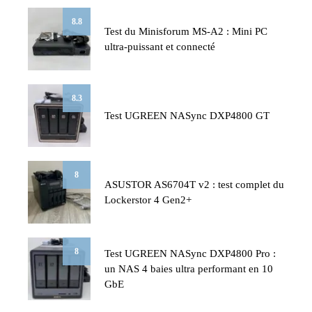
8.8
Test du Minisforum MS-A2 : Mini PC
ultra-puissant et connecté
8.3
Test UGREEN NASync DXP4800 GT
8
ASUSTOR AS6704T v2 : test complet du
Lockerstor 4 Gen2+
8
Test UGREEN NASync DXP4800 Pro :
un NAS 4 baies ultra performant en 10
GbE