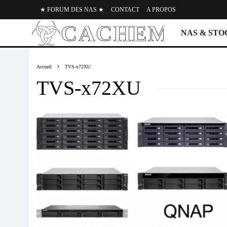
★ FORUM DES NAS ★
CONTACT
A PROPOS
NAS & ST
Accueil
TVS-x72XU
TVS-x72XU