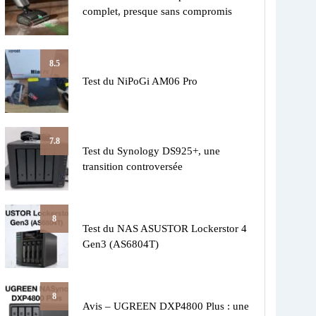
complet, presque sans compromis
8.5
Test du NiPoGi AM06 Pro
7.8
Test du Synology DS925+, une
transition controversée
8
Test du NAS ASUSTOR Lockerstor 4
Gen3 (AS6804T)
8
Avis – UGREEN DXP4800 Plus : une