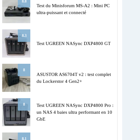
8.8
Test du Minisforum MS-A2 : Mini PC
ultra-puissant et connecté
8.3
Test UGREEN NASync DXP4800 GT
8
ASUSTOR AS6704T v2 : test complet
du Lockerstor 4 Gen2+
8
Test UGREEN NASync DXP4800 Pro :
un NAS 4 baies ultra performant en 10
GbE
8.1