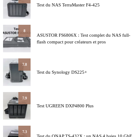
Test du NAS TerraMaster F4-425
8
ASUSTOR FS6806X : Test complet du NAS full-
flash compact pour créateurs et pros
7.8
Test du Synology DS225+
7.9
Test UGREEN DXP4800 Plus
7.3
Test du QNAP TS-432X : un NAS 4 baies 10 GbE