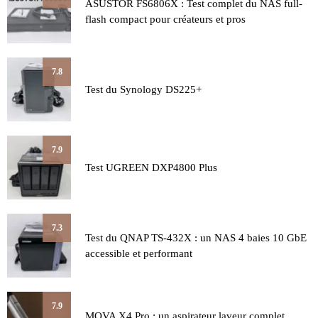
ASUSTOR FS6806X : Test complet du NAS full-
flash compact pour créateurs et pros
7.8
Test du Synology DS225+
7.9
Test UGREEN DXP4800 Plus
7.3
Test du QNAP TS-432X : un NAS 4 baies 10 GbE
accessible et performant
7.9
MOVA X4 Pro : un aspirateur laveur complet,