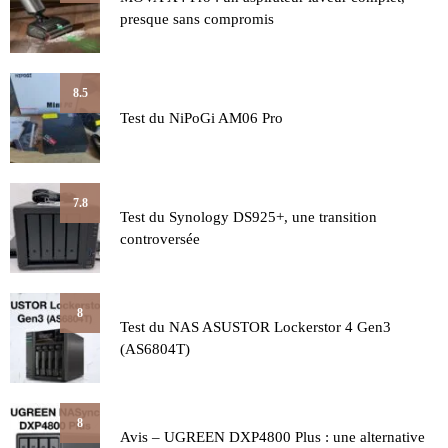
presque sans compromis
8.5
Test du NiPoGi AM06 Pro
7.8
Test du Synology DS925+, une transition
controversée
8
Test du NAS ASUSTOR Lockerstor 4 Gen3
(AS6804T)
8
Avis – UGREEN DXP4800 Plus : une alternative