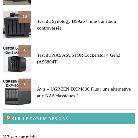
7.8
Test du Synology DS925+, une transition
controversée
8
Test du NAS ASUSTOR Lockerstor 4 Gen3
(AS6804T)
8
Avis – UGREEN DXP4800 Plus : une alternative
aux NAS classiques ?
SUR LE FORUM DES NAS
K7 serveur média