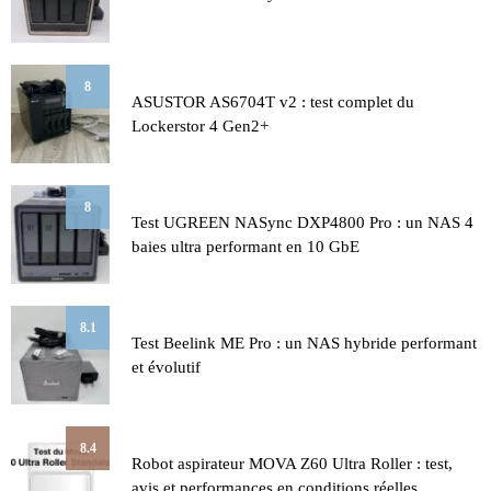
8
ASUSTOR AS6704T v2 : test complet du
Lockerstor 4 Gen2+
8
Test UGREEN NASync DXP4800 Pro : un NAS 4
baies ultra performant en 10 GbE
8.1
Test Beelink ME Pro : un NAS hybride performant
et évolutif
8.4
Robot aspirateur MOVA Z60 Ultra Roller : test,
avis et performances en conditions réelles