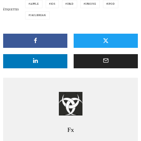
APPLE
IOS
IPAD
IPHONE
IPOD
ÉTIQUETTES
JAILBREAK
Fx