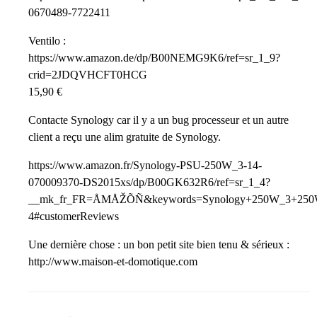
0670489-7722411
Ventilo :
https://www.amazon.de/dp/B00NEMG9K6/ref=sr_1_9?
crid=2JDQVHCFT0HCG
15,90 €
Contacte Synology car il y a un bug processeur et un autre
client a reçu une alim gratuite de Synology.
https://www.amazon.fr/Synology-PSU-250W_3-14-
070009370-DS2015xs/dp/B00GK632R6/ref=sr_1_4?
__mk_fr_FR=ÅMÅŽÕÑ&keywords=Synology+250W_3+250W&
4#customerReviews
Une dernière chose : un bon petit site bien tenu & sérieux :
http://www.maison-et-domotique.com