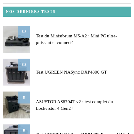
NOS DERNIERS TESTS
8.8
Test du Minisforum MS-A2 : Mini PC ultra-
puissant et connecté
8.3
Test UGREEN NASync DXP4800 GT
8
ASUSTOR AS6704T v2 : test complet du
Lockerstor 4 Gen2+
8