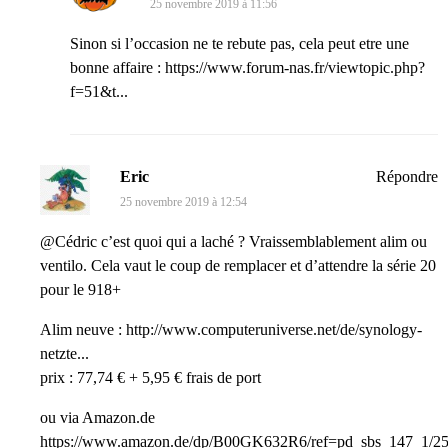
25 novembre 2019 à 11:56
Sinon si l’occasion ne te rebute pas, cela peut etre une
bonne affaire :
https://www.forum-nas.fr/viewtopic.php?
f=51&t...
Eric
Répondre
25 novembre 2019 à 12:54
@Cédric c’est quoi qui a laché ? Vraissemblablement alim ou
ventilo. Cela vaut le coup de remplacer et d’attendre la série 20
pour le 918+
Alim neuve :
http://www.computeruniverse.net/de/synology-
netzte...
prix : 77,74 € + 5,95 € frais de port
ou via Amazon.de
https://www.amazon.de/dp/B00GK632R6/ref=pd_sbs_147_1/25