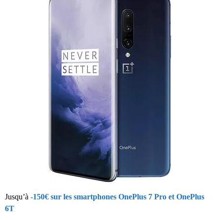
Jusqu’à
-150€ sur les smartphones OnePlus 7 Pro et OnePlus
6T