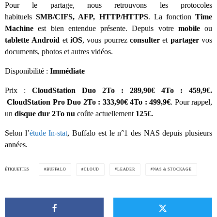
Pour le partage, nous retrouvons les protocoles
habituels
SMB/CIFS, AFP, HTTP/HTTPS
. La fonction
Time
Machine
est bien entendue présente. Depuis votre
mobile
ou
tablette
Android
et
iOS
, vous pourrez
consulter
et
partager
vos
documents, photos et autres vidéos.
Disponibilité :
Immédiate
Prix :
CloudStation Duo 2To : 289,90€ 4To : 459,9€.
CloudStation Pro Duo 2To : 333,90€ 4To : 499,9€
. Pour rappel,
un
disque dur 2To nu
coûte actuellement
125€.
Selon l’
étude In-stat
, Buffalo est le n°1 des NAS depuis plusieurs
années.
ÉTIQUETTES
BUFFALO
CLOUD
LEADER
NAS & STOCKAGE