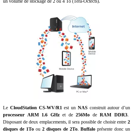
un volume de stockage de 2 ou 4 To (Tera-Octects).
Le
CloudStation
CS-WV/R1
est un
NAS
construit autour d’un
processeur ARM 1.6 GHz
et de
256Mo
de
RAM DDR3
.
Disposant de deux emplacements, il sera possible de choisir entre
2
disques de 1To
ou
2 disques de 2To
.
Buffalo
présente donc un