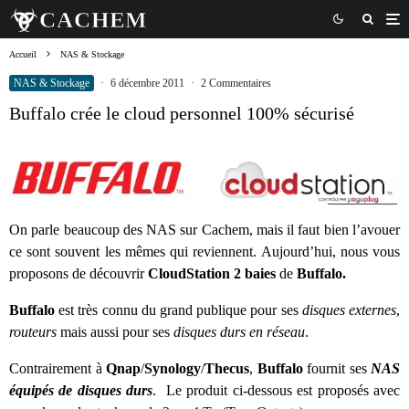
Accueil
NAS & Stockage
NAS & Stockage
·
6 décembre 2011
·
2 Commentaires
Buffalo crée le cloud personnel 100% sécurisé
On parle beaucoup des NAS sur Cachem, mais il faut bien l’avouer
ce sont souvent les mêmes qui reviennent. Aujourd’hui, nous vous
proposons de découvrir
CloudStation 2 baies
de
Buffalo.
Buffalo
est très connu du grand publique pour ses
disques externes
,
routeurs
mais aussi pour ses
disques durs en réseau
.
Contrairement à
Qnap
/
Synology
/
Thecus
,
Buffalo
fournit ses
NAS
équipés de disques durs
. Le produit ci-dessous est proposés avec