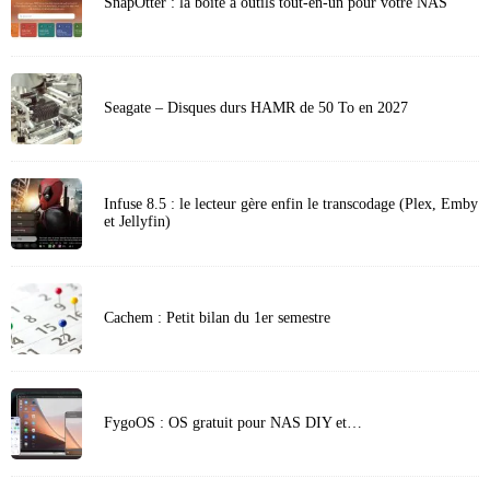
SnapOtter : la boîte à outils tout-en-un pour votre NAS
Seagate – Disques durs HAMR de 50 To en 2027
Infuse 8.5 : le lecteur gère enfin le transcodage (Plex, Emby
et Jellyfin)
Cachem : Petit bilan du 1er semestre
FygoOS : OS gratuit pour NAS DIY et…