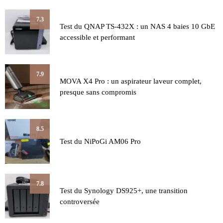
7.3
Test du QNAP TS-432X : un NAS 4 baies 10 GbE
accessible et performant
7.9
MOVA X4 Pro : un aspirateur laveur complet,
presque sans compromis
8.5
Test du NiPoGi AM06 Pro
7.8
Test du Synology DS925+, une transition
controversée