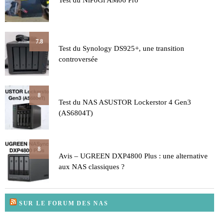
Test du NiPoGi AM06 Pro
7.8
Test du Synology DS925+, une transition
controversée
8
Test du NAS ASUSTOR Lockerstor 4 Gen3
(AS6804T)
8
Avis – UGREEN DXP4800 Plus : une alternative
aux NAS classiques ?
SUR LE FORUM DES NAS