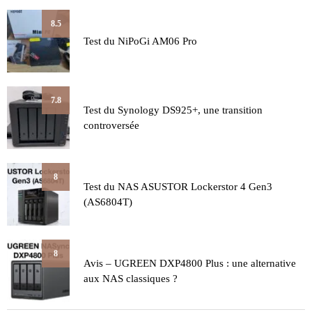
8.5
Test du NiPoGi AM06 Pro
7.8
Test du Synology DS925+, une transition
controversée
8
Test du NAS ASUSTOR Lockerstor 4 Gen3
(AS6804T)
8
Avis – UGREEN DXP4800 Plus : une alternative
aux NAS classiques ?