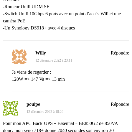
-Routeur Unifi UDM SE
-Switch Unifi 10Gbps 6 ports avec un point d’accès Wifi et une
caméra PoE
-Un Synology DS918+ avec 4 disques
Willy
Répondre
12 décembre 2022 à 23:11
Je viens de regarder :
120W => 147 Va => 13 min
poulpe
Répondre
12 décembre 2022 à 18:26
Pour mon APC Back-UPS « Essential » BE850G2 de 850VA
donc, mon syno 718+ donne 2040 secondes soit environ 30