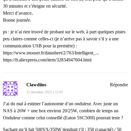
30 minutes et s’éteigne en sécurité.
Merci d’avance,
Bonne journée.
ps : je n’ai rien trouvé de probant sur le web, à part quelques pistes
peu claires comme celles-ci (je n’arrive pas à savoir s’il y a une
communication USB pour la première) :
https://www.mouser.fr/datasheet/2/763/Intelligent_...
https://fr.aliexpress.com/item/32834947604.html
Clawdiius
Répondre
12 décembre 2022 à 12:05
J’ai du mal à estimer l’autonomie d’un onduleur. Avec juste un
NAS à 26W + une box environ 20/25W, combien de temps un
Onduleur comme celui conseillé (Eaton 5SC500I) pourrait tenir ?
Sachant qu’il fait 500VA/350W tiendrait t’il : 350 (capacité) / 50