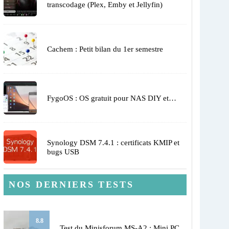
transcodage (Plex, Emby et Jellyfin)
Cachem : Petit bilan du 1er semestre
FygoOS : OS gratuit pour NAS DIY et…
Synology DSM 7.4.1 : certificats KMIP et
bugs USB
NOS DERNIERS TESTS
8.8
Test du Minisforum MS-A2 : Mini PC