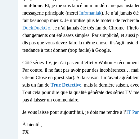
un iPhone. Et, je me suis lancé un mini défi : ne pas install
messagerie principale (merci
Infomaniak
). Je n’ai jamais é
fait beaucoup mieux. Je n’utilise plus le moteur de recherc
DuckDuckGo
. Je n’ai jamais été très fan de Chrome, Firefo
changements ont été assez simples. Par simplicité, et aussi pa
dis pas que vous devez faire la même chose, il s’agit juste 
tendance à tout donner (trop facile) à Google.
Côté séries TV, je n’ai pas eu d’effet « Wahou » récemment
Par contre, il ne faut pas avoir peur des incohérences… mais 
Glenn Close en guest-star). Si la saison 1 m’avait agréablem
suis un fan de
True Detective
, mais la dernière saison, ave
Tout cela pour dire que la qualité générale des séries TV me
pas à laisser un commentaire.
Je vous laisse pour aujourd’hui, je dois me rendre à l’
IT Par
À bientôt,
FX