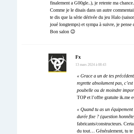
finalement a G00gle..), je retente ma chance.
Comme je le disais dans un autre commentaire
te dis que la série dérivée du jeu Halo (saiso
joué longtemps) et sympa à suivre, je pense 
Bon salon 😉
Fx
13 mars 2024 à 08:43
« Grace a un de tes précédents
regrette absolument pas, c’es
poubelle ou de moindre impor
TOP et l’offre gratuite ik.me es
« Quand tu as un équipement en
durée fixe ? (question honnête
fabricants/constructeurs. Cert
du tout… Généralement, tu te f