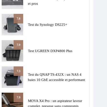
et pros
7.8
Test du Synology DS225+
7.9
Test UGREEN DXP4800 Plus
7.3
Test du QNAP TS-432X : un NAS 4
baies 10 GbE accessible et performant
7.9
MOVA X4 Pro : un aspirateur laveur
complet, presque sans compromis