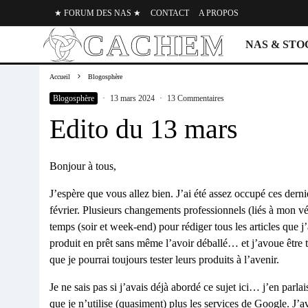
★ FORUM DES NAS ★
CONTACT
A PROPOS
NAS & ST
Accueil
Blogosphère
Blogosphère
·
13 mars 2024
·
13 Commentaires
Edito du 13 mars
Bonjour à tous,
J’espère que vous allez bien. J’ai été assez occupé ces derni
février. Plusieurs changements professionnels (liés à mon v
temps (soir et week-end) pour rédiger tous les articles que j
produit en prêt sans même l’avoir déballé… et j’avoue être 
que je pourrai toujours tester leurs produits à l’avenir.
Je ne sais pas si j’avais déjà abordé ce sujet ici… j’en par
que je n’utilise (quasiment) plus les services de Google. 