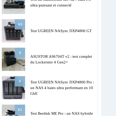
ultra-puissant et connecté
8.3
Test UGREEN NASync DXP4800 GT
8
ASUSTOR AS6704T v2 : test complet
du Lockerstor 4 Gen2+
8
Test UGREEN NASync DXP4800 Pro :
un NAS 4 baies ultra performant en 10
GbE
8.1
Test Beelink ME Pro : un NAS hybride