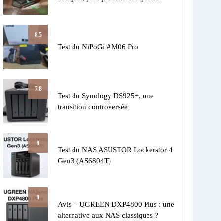
8.5
Test du NiPoGi AM06 Pro
7.8
Test du Synology DS925+, une
transition controversée
8
Test du NAS ASUSTOR Lockerstor 4
Gen3 (AS6804T)
8
Avis – UGREEN DXP4800 Plus : une
alternative aux NAS classiques ?