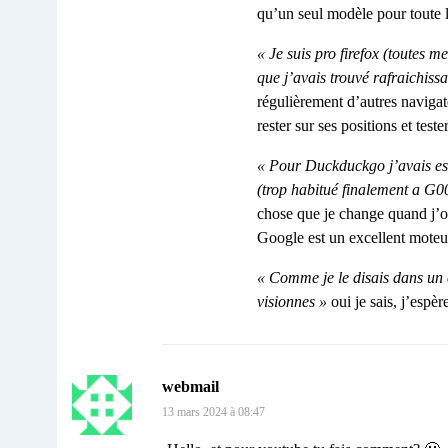
qu’un seul modèle pour toute la
« Je suis pro firefox (toutes m
que j’avais trouvé rafraichiss
régulièrement d’autres navig
rester sur ses positions et test
« Pour Duckduckgo j’avais essa
(trop habitué finalement a G00
chose que je change quand j’ou
Google est un excellent moteu
« Comme je le disais dans un 
visionnes »
oui je sais, j’espè
webmail
13 mars 2024 à 08:47