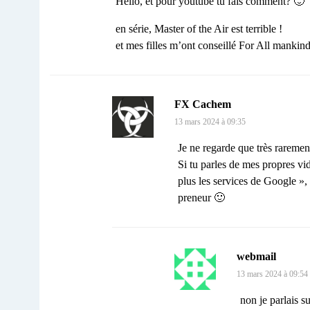
Hello, et pour youtube tu fais comment? 🙂
en série, Master of the Air est terrible !
et mes filles m’ont conseillé For All mankind
FX Cachem
13 mars 2024 à 09:35
Je ne regarde que très rareme
Si tu parles de mes propres vid
plus les services de Google », 
preneur 🙂
webmail
13 mars 2024 à 09:54
non je parlais s