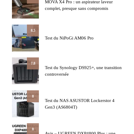
MOVA X4 Pro : un aspirateur laveur
complet, presque sans compromis
8.5
Test du NiPoGi AM06 Pro
7.8
Test du Synology DS925+, une transition
controversée
8
Test du NAS ASUSTOR Lockerstor 4
Gen3 (AS6804T)
8
Avis – UGREEN DXP4800 Plus : une