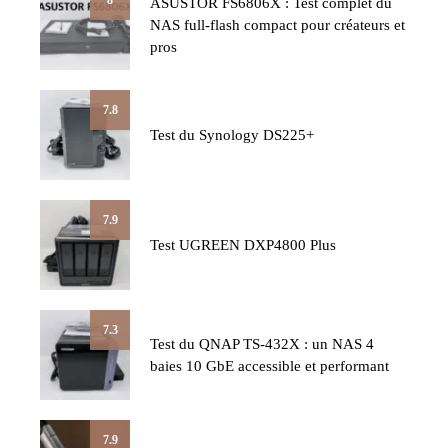
ASUSTOR FS6806X : Test complet du
NAS full-flash compact pour créateurs et
pros
7.8
Test du Synology DS225+
7.9
Test UGREEN DXP4800 Plus
7.3
Test du QNAP TS-432X : un NAS 4
baies 10 GbE accessible et performant
7.9