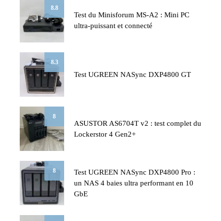
8.8
Test du Minisforum MS-A2 : Mini PC
ultra-puissant et connecté
8.3
Test UGREEN NASync DXP4800 GT
8
ASUSTOR AS6704T v2 : test complet du
Lockerstor 4 Gen2+
8
Test UGREEN NASync DXP4800 Pro :
un NAS 4 baies ultra performant en 10
GbE