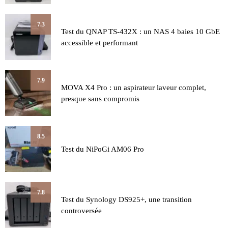
7.3
Test du QNAP TS-432X : un NAS 4 baies 10 GbE
accessible et performant
7.9
MOVA X4 Pro : un aspirateur laveur complet,
presque sans compromis
8.5
Test du NiPoGi AM06 Pro
7.8
Test du Synology DS925+, une transition
controversée