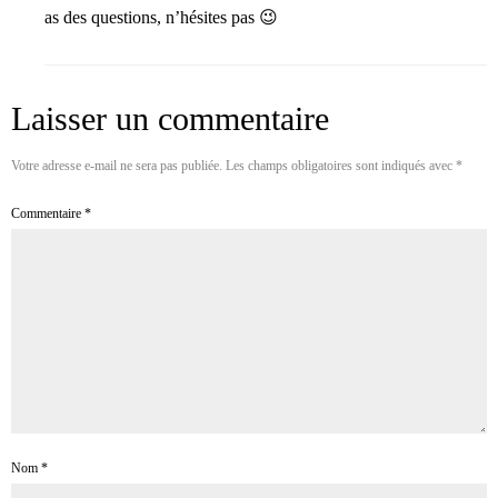
as des questions, n’hésites pas 😉
Laisser un commentaire
Votre adresse e-mail ne sera pas publiée.
Les champs obligatoires sont indiqués avec
*
Commentaire
*
Nom
*