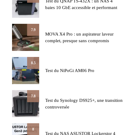
Test du QNAP TS-432X : un NAS 4
baies 10 GbE accessible et performant
7.9
MOVA X4 Pro : un aspirateur laveur
complet, presque sans compromis
8.5
Test du NiPoGi AM06 Pro
7.8
Test du Synology DS925+, une transition
controversée
8
Test du NAS ASUSTOR Lockerstor 4