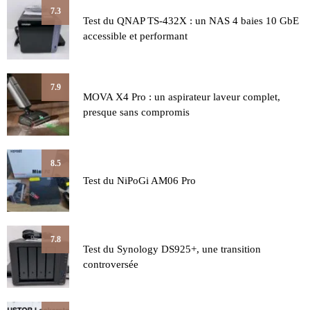
7.3
Test du QNAP TS-432X : un NAS 4 baies 10 GbE
accessible et performant
7.9
MOVA X4 Pro : un aspirateur laveur complet,
presque sans compromis
8.5
Test du NiPoGi AM06 Pro
7.8
Test du Synology DS925+, une transition
controversée