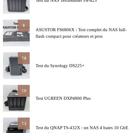
Test du NAS TerraMaster F4-425
8
ASUSTOR FS6806X : Test complet du NAS full-
flash compact pour créateurs et pros
7.8
Test du Synology DS225+
7.9
Test UGREEN DXP4800 Plus
7.3
Test du QNAP TS-432X : un NAS 4 baies 10 GbE