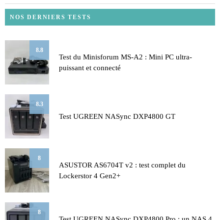
NOS DERNIERS TESTS
8.8
Test du Minisforum MS-A2 : Mini PC ultra-
puissant et connecté
8.3
Test UGREEN NASync DXP4800 GT
8
ASUSTOR AS6704T v2 : test complet du
Lockerstor 4 Gen2+
8
Test UGREEN NASync DXP4800 Pro : un NAS 4