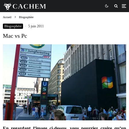
Accueil
Blogosphère
Blogosphère
·
5 juin 2011
Mac vs Pc
En regardant l’image ci-dessus, vous pourriez croire qu’un