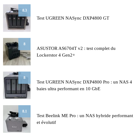
8.3
Test UGREEN NASync DXP4800 GT
8
ASUSTOR AS6704T v2 : test complet du
Lockerstor 4 Gen2+
8
Test UGREEN NASync DXP4800 Pro : un NAS 4
baies ultra performant en 10 GbE
8.1
Test Beelink ME Pro : un NAS hybride performant
et évolutif