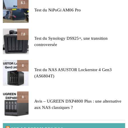
8.5
Test du NiPoGi AM06 Pro
7.8
Test du Synology DS925+, une transition
controversée
8
Test du NAS ASUSTOR Lockerstor 4 Gen3
(AS6804T)
8
Avis – UGREEN DXP4800 Plus : une alternative
aux NAS classiques ?