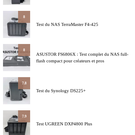
8
Test du NAS TerraMaster F4-425
8
ASUSTOR FS6806X : Test complet du NAS full-
flash compact pour créateurs et pros
7.8
Test du Synology DS225+
7.9
Test UGREEN DXP4800 Plus