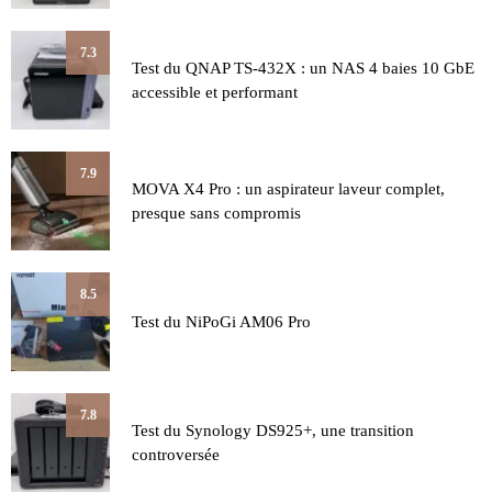
7.3
Test du QNAP TS-432X : un NAS 4 baies 10 GbE
accessible et performant
7.9
MOVA X4 Pro : un aspirateur laveur complet,
presque sans compromis
8.5
Test du NiPoGi AM06 Pro
7.8
Test du Synology DS925+, une transition
controversée