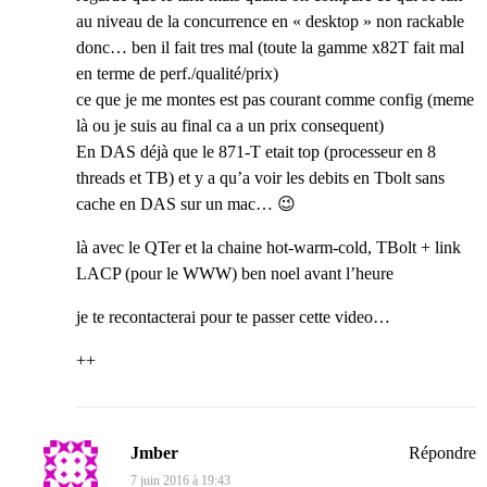
au niveau de la concurrence en « desktop » non rackable
donc… ben il fait tres mal (toute la gamme x82T fait mal
en terme de perf./qualité/prix)
ce que je me montes est pas courant comme config (meme
là ou je suis au final ca a un prix consequent)
En DAS déjà que le 871-T etait top (processeur en 8
threads et TB) et y a qu’a voir les debits en Tbolt sans
cache en DAS sur un mac… 😉
là avec le QTer et la chaine hot-warm-cold, TBolt + link
LACP (pour le WWW) ben noel avant l’heure
je te recontacterai pour te passer cette video…
++
Jmber
Répondre
7 juin 2016 à 19:43