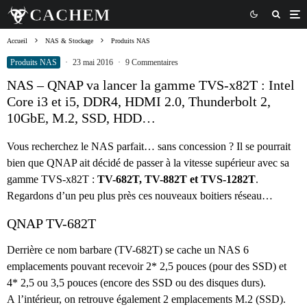
Accueil
NAS & Stockage
Produits NAS
Produits NAS
·
23 mai 2016
·
9 Commentaires
NAS – QNAP va lancer la gamme TVS-x82T : Intel
Core i3 et i5, DDR4, HDMI 2.0, Thunderbolt 2,
10GbE, M.2, SSD, HDD…
Vous recherchez le NAS parfait… sans concession ? Il se pourrait
bien que QNAP ait décidé de passer à la vitesse supérieur avec sa
gamme TVS-x82T :
TV-682T, TV-882T et TVS-1282T
.
Regardons d’un peu plus près ces nouveaux boitiers réseau…
QNAP TV-682T
Derrière ce nom barbare (TV-682T) se cache un NAS 6
emplacements pouvant recevoir 2* 2,5 pouces (pour des SSD) et
4* 2,5 ou 3,5 pouces (encore des SSD ou des disques durs).
A l’intérieur, on retrouve également 2 emplacements M.2 (SSD).