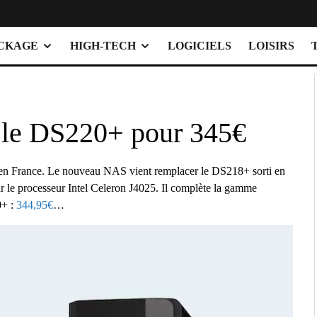
OCKAGE
HIGH-TECH
LOGICIELS
LOISIRS
 le DS220+ pour 345€
 en France. Le nouveau NAS vient remplacer le DS218+ sorti en
 le processeur Intel Celeron J4025. Il complète la gamme
0+ :
344,95€
…