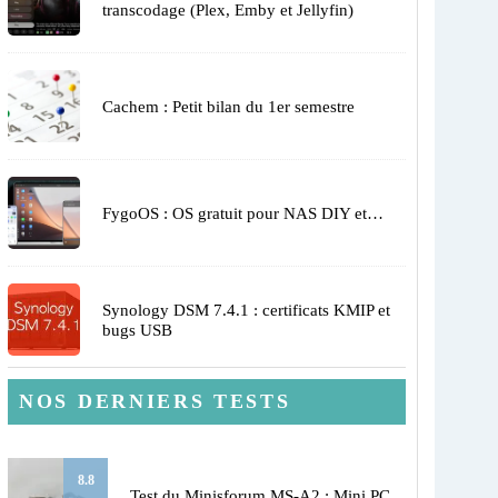
transcodage (Plex, Emby et Jellyfin)
Cachem : Petit bilan du 1er semestre
FygoOS : OS gratuit pour NAS DIY et…
Synology DSM 7.4.1 : certificats KMIP et
bugs USB
NOS DERNIERS TESTS
8.8
Test du Minisforum MS-A2 : Mini PC