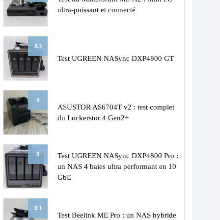
ultra-puissant et connecté
8.3
Test UGREEN NASync DXP4800 GT
8
ASUSTOR AS6704T v2 : test complet
du Lockerstor 4 Gen2+
8
Test UGREEN NASync DXP4800 Pro :
un NAS 4 baies ultra performant en 10
GbE
8.1
Test Beelink ME Pro : un NAS hybride