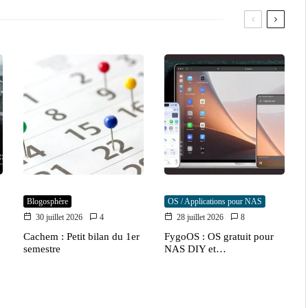
Blogosphère
OS / Applications pour NAS
30 juillet 2026
4
28 juillet 2026
8
Cachem : Petit bilan du 1er
FygoOS : OS gratuit pour
semestre
NAS DIY et…