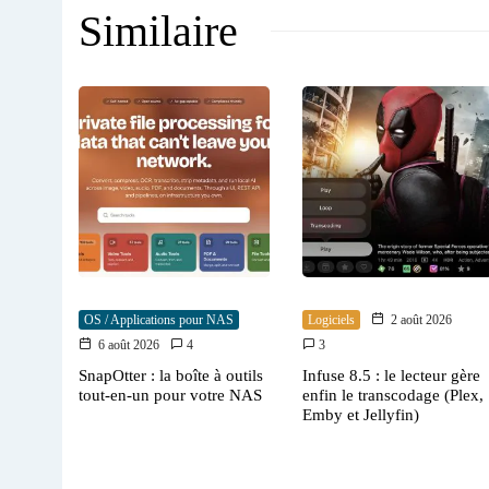
Similaire
OS / Applications pour NAS
Logiciels
2 août 2026
6 août 2026
4
3
SnapOtter : la boîte à outils
Infuse 8.5 : le lecteur gère
tout-en-un pour votre NAS
enfin le transcodage (Plex,
Emby et Jellyfin)