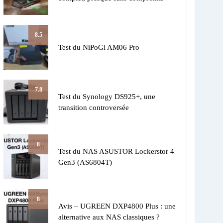
8.5
Test du NiPoGi AM06 Pro
7.8
Test du Synology DS925+, une
transition controversée
8
Test du NAS ASUSTOR Lockerstor 4
Gen3 (AS6804T)
8
Avis – UGREEN DXP4800 Plus : une
alternative aux NAS classiques ?