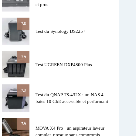
et pros
7.8
Test du Synology DS225+
7.9
Test UGREEN DXP4800 Plus
7.3
Test du QNAP TS-432X : un NAS 4
baies 10 GbE accessible et performant
7.9
MOVA X4 Pro : un aspirateur laveur
complet, presque sans compromis