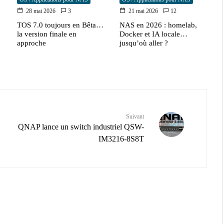
28 mai 2026
3
21 mai 2026
12
TOS 7.0 toujours en Bêta…
NAS en 2026 : homelab,
la version finale en
Docker et IA locale…
approche
jusqu’où aller ?
Suivant
QNAP lance un switch industriel QSW-
IM3216-8S8T