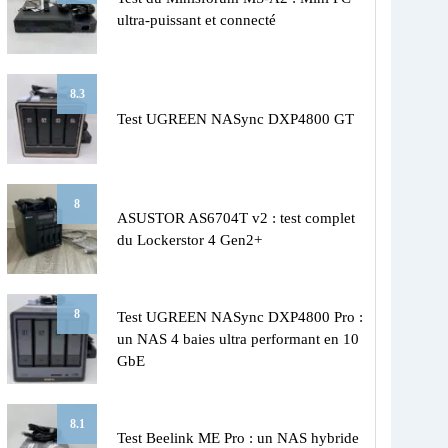
ultra-puissant et connecté
8.3
Test UGREEN NASync DXP4800 GT
8
ASUSTOR AS6704T v2 : test complet
du Lockerstor 4 Gen2+
8
Test UGREEN NASync DXP4800 Pro :
un NAS 4 baies ultra performant en 10
GbE
8.1
Test Beelink ME Pro : un NAS hybride