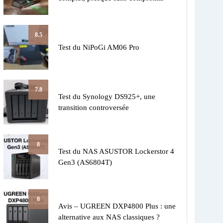
8.5
Test du NiPoGi AM06 Pro
7.8
Test du Synology DS925+, une
transition controversée
8
Test du NAS ASUSTOR Lockerstor 4
Gen3 (AS6804T)
8
Avis – UGREEN DXP4800 Plus : une
alternative aux NAS classiques ?