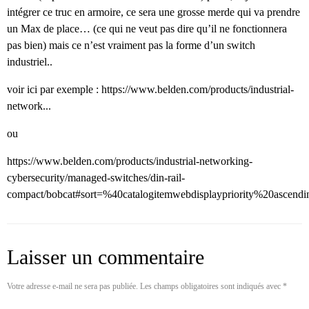
intégrer ce truc en armoire, ce sera une grosse merde qui va prendre
un Max de place… (ce qui ne veut pas dire qu’il ne fonctionnera
pas bien) mais ce n’est vraiment pas la forme d’un switch
industriel..
voir ici par exemple :
https://www.belden.com/products/industrial-
network...
ou
https://www.belden.com/products/industrial-networking-
cybersecurity/managed-switches/din-rail-
compact/bobcat#sort=%40catalogitemwebdisplaypriority%20ascen
Laisser un commentaire
Votre adresse e-mail ne sera pas publiée.
Les champs obligatoires sont indiqués avec
*