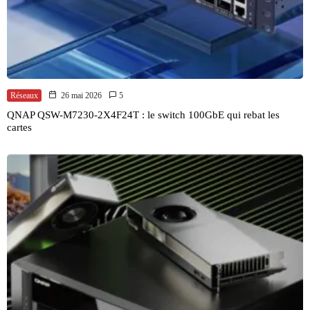
Réseaux
26 mai 2026
5
QNAP QSW-M7230-2X4F24T : le switch 100GbE qui rebat les
cartes