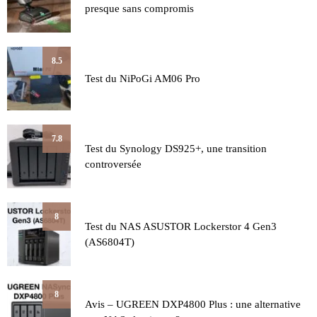
presque sans compromis
8.5
Test du NiPoGi AM06 Pro
7.8
Test du Synology DS925+, une transition
controversée
8
Test du NAS ASUSTOR Lockerstor 4 Gen3
(AS6804T)
8
Avis – UGREEN DXP4800 Plus : une alternative