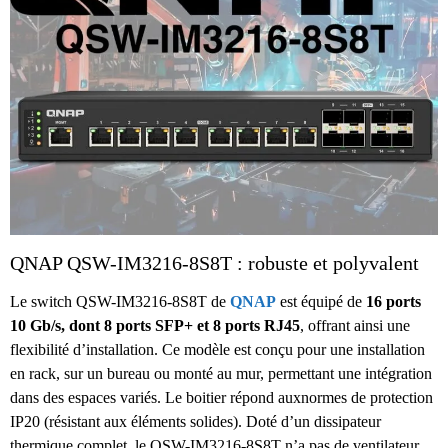
QNAP QSW-IM3216-8S8T : robuste et polyvalent
Le switch QSW-IM3216-8S8T de
QNAP
est équipé de
16 ports
10 Gb/s, dont 8 ports SFP+ et 8 ports RJ45
, offrant ainsi une
flexibilité d’installation. Ce modèle est conçu pour une installation
en rack, sur un bureau ou monté au mur, permettant une intégration
dans des espaces variés. Le boitier répond auxnormes de protection
IP20 (résistant aux éléments solides). Doté d’un dissipateur
thermique complet, le QSW-IM3216-8S8T n’a pas de ventilateur