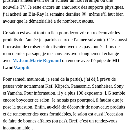
plusieurs années avant de m’acheter un nouvel ampli ou une
nouvelle TV. Je reste encore un amoureux des supports physiques,
j’ai acheté un Blu-Ray la semaine dernière 😀 même s’il faut bien
avouer que le dématérialisé a de nombreux atouts.
Ce salon est avant tout un lieu pour découvrir ou redécouvrir les
produits de l’année (et parfois ceux de l’année suivante). C’est aussi
l’occasion de croiser et de discuter avec des passionnés. Lors de
mon dernier passage, je me souviens avoir longuement échangé
avec
M. Jean-Marie Reynaud
ou encore avec l’équipe de
HD
Land/
Zappiti
.
Pour samedi matin(oui, je serai de la partie), j’ai déjà prévu de
passer voir notamment Kef, Klipsch, Panasonic, Sennheiser, Sony
et Yamaha. Pour information, il y a plus 100 exposants. LG semble
encore boycotter ce salon. Je ne sais pas pourquoi, il faudra que je
pose la question. Enfin, au-delà de découvrir de nouveaux produits
et de rencontrer des gens formidables, le salon est aussi l’occasion
de faire de bonnes affaires (ou pas). Bref, c’est un rendez-vous
incontournable…