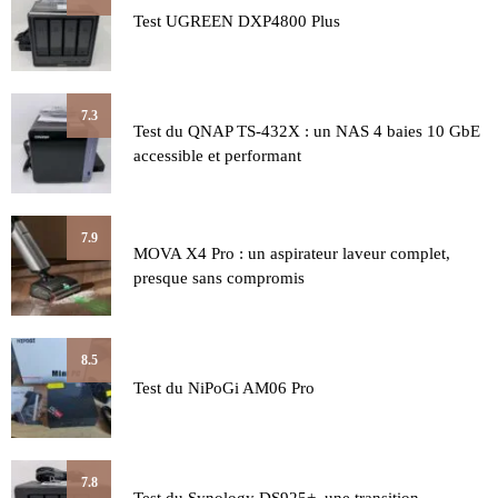
Test UGREEN DXP4800 Plus
7.3
Test du QNAP TS-432X : un NAS 4 baies 10 GbE
accessible et performant
7.9
MOVA X4 Pro : un aspirateur laveur complet,
presque sans compromis
8.5
Test du NiPoGi AM06 Pro
7.8
Test du Synology DS925+, une transition