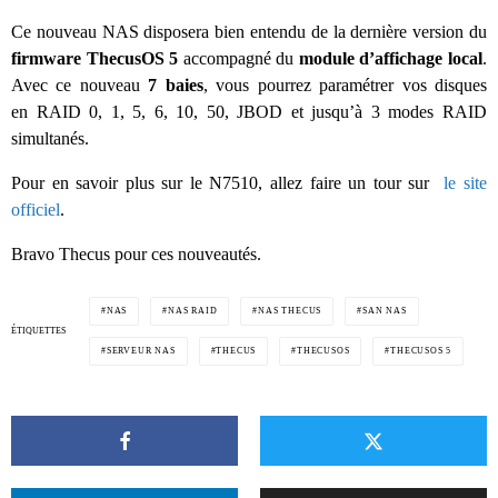
Ce nouveau NAS disposera bien entendu de la dernière version du
firmware ThecusOS 5
accompagné du
module d’affichage local
.
Avec ce nouveau
7 baies
, vous pourrez paramétrer vos disques
en RAID 0, 1, 5, 6, 10, 50, JBOD et jusqu’à 3 modes RAID
simultanés.
Pour en savoir plus sur le N7510, allez faire un tour sur
le site
officiel
.
Bravo Thecus pour ces nouveautés.
NAS
NAS RAID
NAS THECUS
SAN NAS
ÉTIQUETTES
SERVEUR NAS
THECUS
THECUSOS
THECUSOS 5