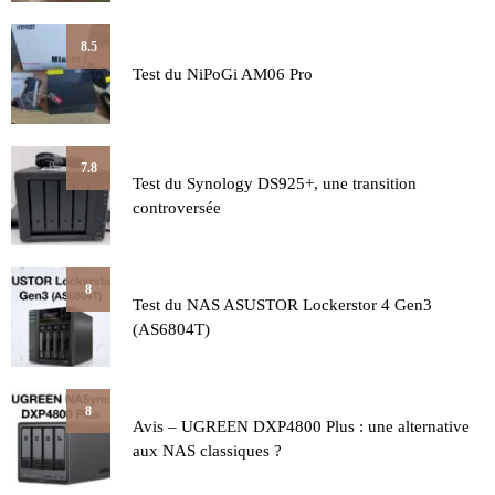
8.5
Test du NiPoGi AM06 Pro
7.8
Test du Synology DS925+, une transition
controversée
8
Test du NAS ASUSTOR Lockerstor 4 Gen3
(AS6804T)
8
Avis – UGREEN DXP4800 Plus : une alternative
aux NAS classiques ?