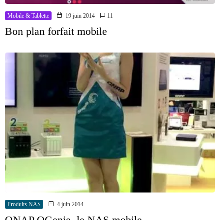
Mobile & Tablette
19 juin 2014
11
Bon plan forfait mobile
Produits NAS
4 juin 2014
QNAP QGenie, le NAS mobile