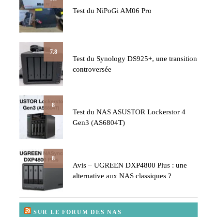
Test du NiPoGi AM06 Pro
7.8
Test du Synology DS925+, une transition
controversée
8
Test du NAS ASUSTOR Lockerstor 4
Gen3 (AS6804T)
8
Avis – UGREEN DXP4800 Plus : une
alternative aux NAS classiques ?
SUR LE FORUM DES NAS