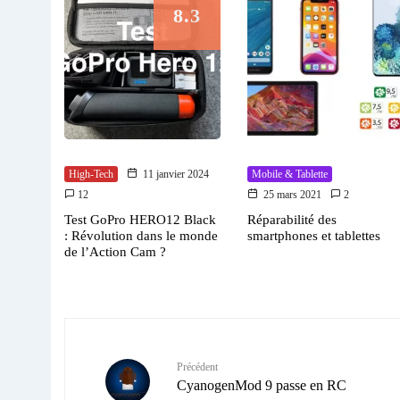
8.3
High-Tech
11 janvier 2024
Mobile & Tablette
12
25 mars 2021
2
Test GoPro HERO12 Black
Réparabilité des
: Révolution dans le monde
smartphones et tablettes
de l’Action Cam ?
Précédent
CyanogenMod 9 passe en RC