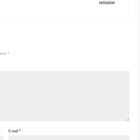
semaine
 avec
*
E-mail
*