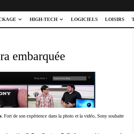
OCKAGE
HIGH-TECH
LOGICIELS
LOISIRS
éra embarquée
s
. Fort de son expérience dans la photo et la vidéo, Sony souhaite