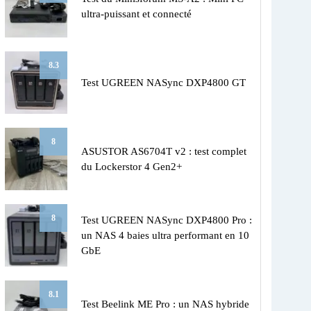
ultra-puissant et connecté
8.3
Test UGREEN NASync DXP4800 GT
8
ASUSTOR AS6704T v2 : test complet
du Lockerstor 4 Gen2+
8
Test UGREEN NASync DXP4800 Pro :
un NAS 4 baies ultra performant en 10
GbE
8.1
Test Beelink ME Pro : un NAS hybride