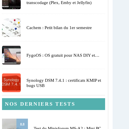
transcodage (Plex, Emby et Jellyfin)
Cachem : Petit bilan du 1er semestre
FygoOS : OS gratuit pour NAS DIY et…
Synology DSM 7.4.1 : certificats KMIP et
bugs USB
NOS DERNIERS TESTS
8.8
Test du Minisforum MS-A2 : Mini PC