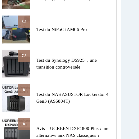
8.5
Test du NiPoGi AM06 Pro
7.8
Test du Synology DS925+, une
transition controversée
8
Test du NAS ASUSTOR Lockerstor 4
Gen3 (AS6804T)
8
Avis – UGREEN DXP4800 Plus : une
alternative aux NAS classiques ?