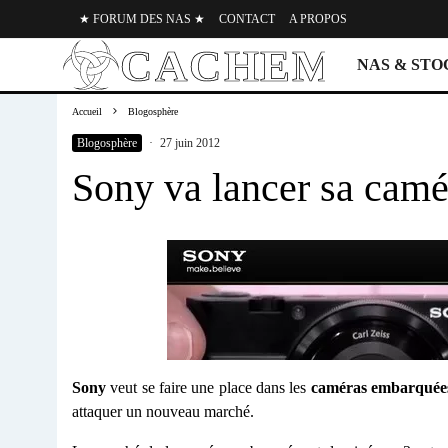
★ FORUM DES NAS ★
CONTACT
A PROPOS
NAS & ST
Accueil
Blogosphère
Blogosphère
·
27 juin 2012
Sony va lancer sa cam
Sony
veut se faire une place dans les
caméras embarquée
attaquer un nouveau marché.