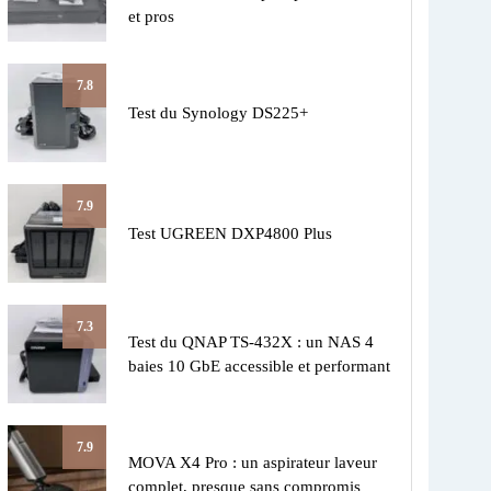
et pros
7.8
Test du Synology DS225+
7.9
Test UGREEN DXP4800 Plus
7.3
Test du QNAP TS-432X : un NAS 4
baies 10 GbE accessible et performant
7.9
MOVA X4 Pro : un aspirateur laveur
complet, presque sans compromis