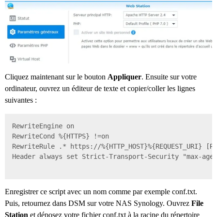
Cliquez maintenant sur le bouton
Appliquer
. Ensuite sur votre
ordinateur, ouvrez un éditeur de texte et copier/coller les lignes
suivantes :
RewriteEngine on

RewriteCond %{HTTPS} !=on

RewriteRule .* https://%{HTTP_HOST}%{REQUEST_URI} [R=
Header always set Strict-Transport-Security "max-age=
Enregistrer ce script avec un nom comme par exemple conf.txt.
Puis, retournez dans DSM sur votre NAS Synology. Ouvrez
File
Station
et déposez votre fichier conf.txt à la racine du répertoire