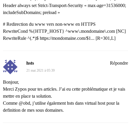
Header always set Strict-Transport-Security « max-age=31536000;
includeSubDomains; preload »
# Redirection du www vers non-www en HTTPS
RewriteCond %{HTTP_HOST} ^www\.mondomaine\.com [NC]
RewriteRule ^(.*)$
https://mondomaine.com/$1...
[R=301,L]
hsts
Répondre
21 mai 2021 à 05:39
Bonjour,
Merci Zypos pour tes articles. J’ai eu cette problématique et je vais
mettre en place ta solution.
Comme @obd, j’utilise également hsts dans virtual host pour la
definition de mes sous domaines.