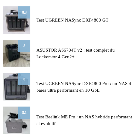
8.3
Test UGREEN NASync DXP4800 GT
8
ASUSTOR AS6704T v2 : test complet du
Lockerstor 4 Gen2+
8
Test UGREEN NASync DXP4800 Pro : un NAS 4
baies ultra performant en 10 GbE
8.1
Test Beelink ME Pro : un NAS hybride performant
et évolutif