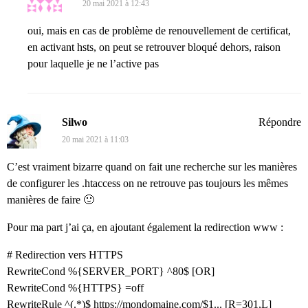
20 mai 2021 à 12:43
oui, mais en cas de problème de renouvellement de certificat,
en activant hsts, on peut se retrouver bloqué dehors, raison
pour laquelle je ne l’active pas
Silwo
Répondre
20 mai 2021 à 11:03
C’est vraiment bizarre quand on fait une recherche sur les manières
de configurer les .htaccess on ne retrouve pas toujours les mêmes
manières de faire 🙂
Pour ma part j’ai ça, en ajoutant également la redirection www :
# Redirection vers HTTPS
RewriteCond %{SERVER_PORT} ^80$ [OR]
RewriteCond %{HTTPS} =off
RewriteRule ^(.*)$
https://mondomaine.com/$1...
[R=301,L]