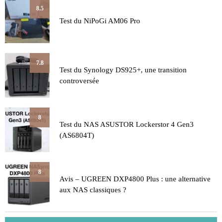
8.5
Test du NiPoGi AM06 Pro
7.8
Test du Synology DS925+, une transition
controversée
8
Test du NAS ASUSTOR Lockerstor 4 Gen3
(AS6804T)
8
Avis – UGREEN DXP4800 Plus : une alternative
aux NAS classiques ?